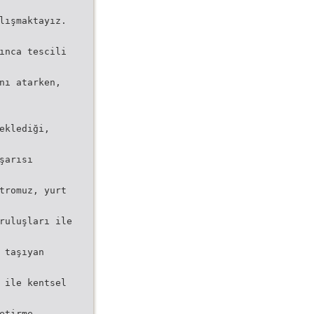
lışmaktayız.
ınca tescili
nı atarken,
eklediği,
şarısı
tromuz, yurt
ruluşları ile
 taşıyan
 ile kentsel
etirme