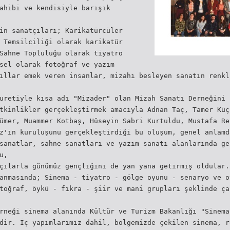
ahibi ve kendisiyle barışık
in sanatçıları; Karikatürcüler
 Temsilciliği olarak karikatür
Sahne Topluluğu olarak tiyatro
sel olarak fotoğraf ve yazım
ıllar emek veren insanlar, mizahı besleyen sanatın renkl
uretiyle kısa adı "Mizader" olan Mizah Sanatı Derneğini 
tkinlikler gerçekleştirmek amacıyla Adnan Taç, Tamer Küç
ümer, Muammer Kotbaş, Hüseyin Sabri Kurtuldu, Mustafa Re
z'ın kuruluşunu gerçekleştirdiği bu oluşum, genel anlamd
sanatlar, sahne sanatları ve yazım sanatı alanlarında ge
u,
çılarla günümüz gençliğini de yan yana getirmiş oldular.
anmasında; Sinema - tiyatro - gölge oyunu - senaryo ve o
toğraf, öykü - fıkra - şiir ve mani grupları şeklinde ça
rneği sinema alanında Kültür ve Turizm Bakanlığı "Sinema
dir. İç yapımlarımız dahil, bölgemizde çekilen sinema, r