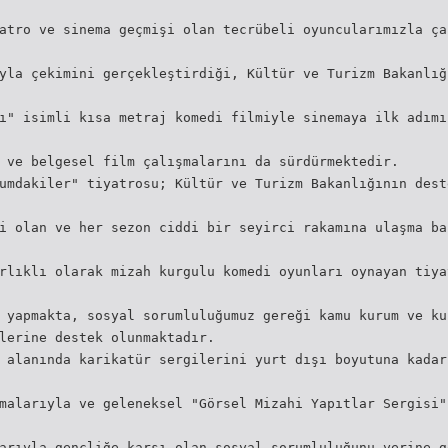
atro ve sinema geçmişi olan tecrübeli oyuncularımızla ça
yla çekimini gerçekleştirdiği, Kültür ve Turizm Bakanlığ
ı" isimli kısa metraj komedi filmiyle sinemaya ilk adımı
 ve belgesel film çalışmalarını da sürdürmektedir.
umdakiler" tiyatrosu; Kültür ve Turizm Bakanlığının dest
i olan ve her sezon ciddi bir seyirci rakamına ulaşma ba
rlıklı olarak mizah kurgulu komedi oyunları oynayan tiya
 yapmakta, sosyal sorumluluğumuz gereği kamu kurum ve ku
lerine destek olunmaktadır.
 alanında karikatür sergilerini yurt dışı boyutuna kadar
malarıyla ve geleneksel "Görsel Mizahi Yapıtlar Sergisi"
arıyla gençliğe karşı olan sosyal sorumluluğunu yerine g