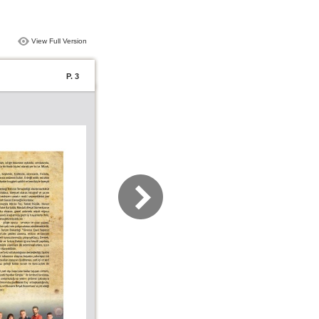
View Full Version
P. 3