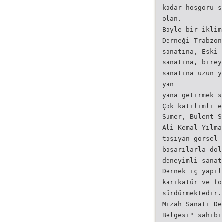
kadar hoşgörü s
olan.
Böyle bir iklim
Derneği Trabzon
sanatına, Eski 
sanatına, birey
sanatına uzun y
yan
yana getirmek s
Çok katılımlı e
Sümer, Bülent S
Ali Kemal Yılma
taşıyan görsel 
başarılarla dol
deneyimli sanat
Dernek iç yapıl
karikatür ve fo
sürdürmektedir.
Mizah Sanatı De
Belgesi" sahibi