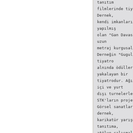
tanıtım
filmlerinde tiy
Dernek,
kendi imkanları
yapılmış
olan "Gan Davas
uzun
metraj kurgusal
Derneğin "Gugul
tiyatro
alnında ödüller
yakalayan bir
tiyatrodur. Ağı
içi ve yurt
dışı turnelerle
STK'ların proje
Görsel sanatlar
dernek,
karikatür yarış
tanıtıma,
atölye çalışmal