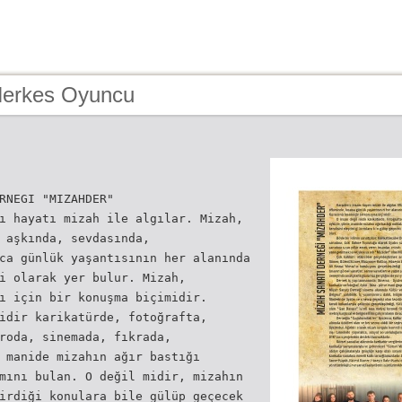
Herkes Oyuncu
RNEGI "MIZAHDER"
ı hayatı mizah ile algılar. Mizah,
 aşkında, sevdasında,
ca günlük yaşantısının her alanında
i olarak yer bulur. Mizah,
ı için bir konuşma biçimidir.
idir karikatürde, fotoğrafta,
roda, sinemada, fıkrada,
 manide mizahın ağır bastığı
mını bulan. O değil midir, mizahın
irdiği konulara bile gülüp geçecek