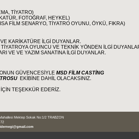
MA, TİYATRO)
KATÜR, FOTOĞRAF, HEYKEL)
KISA FİLM SENARYO, TİYATRO OYUNU, ÖYKÜ, FIKRA)
VE KARİKATÜRE İLGİ DUYANLAR.
 TİYATROYA OYUNCU VE TEKNİK YÖNDEN İLGİ DUYANLA
I VE VE YAZIM SANATINA İLGİ DUYANLAR.
 ONUN GÜVENCESİYLE
MSD FİLM CASTİNG
ATROSU
EKİBİNE DAHİL OLACAKSINIZ.
 İÇİN TEŞEKKÜR EDERİZ.
Mahallesi Mektep Sokak No:1/2 TRABZON
 72
idernegi@gmail.com