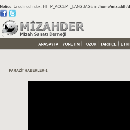
Notice
: Undefined index: HTTP_ACCEPT_LANGUAGE in
/home/mizaddh/do
ANASAYFA
YÖNETİM
TÜZÜK
TARİHÇE
ETKİ
PARAZİT HABERLER-1