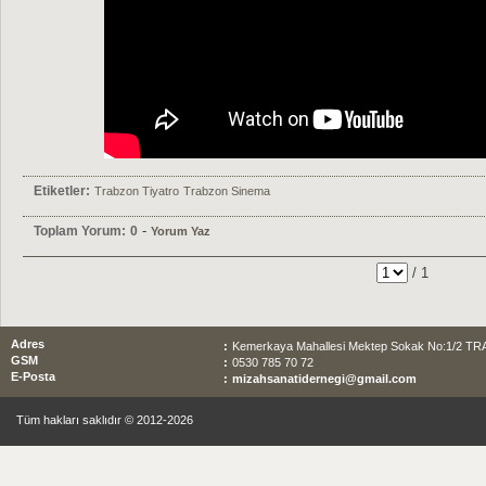
Etiketler:
Trabzon Tiyatro
Trabzon Sinema
-
Toplam Yorum:
0
Yorum Yaz
/ 1
Adres
:
Kemerkaya Mahallesi Mektep Sokak No:1/2 T
GSM
:
0530 785 70 72
E-Posta
:
mizahsanatidernegi@gmail.com
Tüm hakları saklıdır © 2012-2026