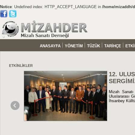
Notice
: Undefined index: HTTP_ACCEPT_LANGUAGE in
/home/mizaddh/do
ANASAYFA
YÖNETİM
TÜZÜK
TARİHÇE
ETKİ
ETKİNLİKLER
12. ULUSLARARASI GÖRSEL MİZAHİ YAP
SERGİMİZ AÇILDI
Mizah Sanatı Derneği olarak organize ettiğimiz ve uluslararası
Uluslararası Görsel Mizahi Yapıtlar sergisi 13 Nisan 2026 tarihind
İhsanbey Külltür Merkezinde açıldı.