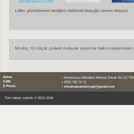
Lütfen, görüntülemek istediğiniz elektronik kitapçığın üzerine tıklayınız
Mizahçı; En küçük çivilerle övülecek seçkin bir halkın kafalarındak
Adres
:
Kemerkaya Mahallesi Mektep Sokak No:1/2 T
GSM
:
0530 785 70 72
E-Posta
:
mizahsanatidernegi@gmail.com
Tüm hakları saklıdır © 2012-2026